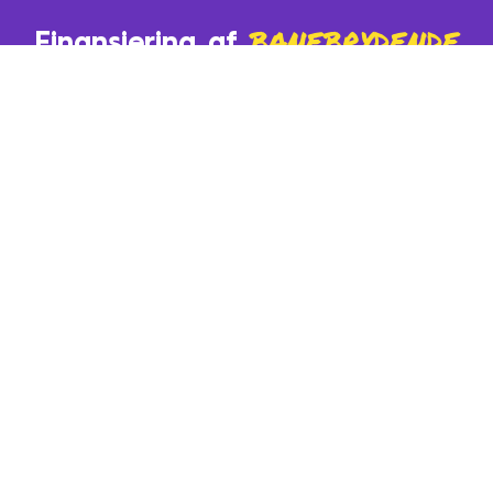
banebrydende
Finansiering af
hjerneforskning
STRATEGI
Co-investering sammen med
førende PE-forvaltere i gearede
buyout-transaktioner (LBO).
Gennem en disciplineret co-investeringsstrategi
søger fonden at skabe attraktive risikojusterede
afkast.
Co-investering i LBO-transaktioner sammen