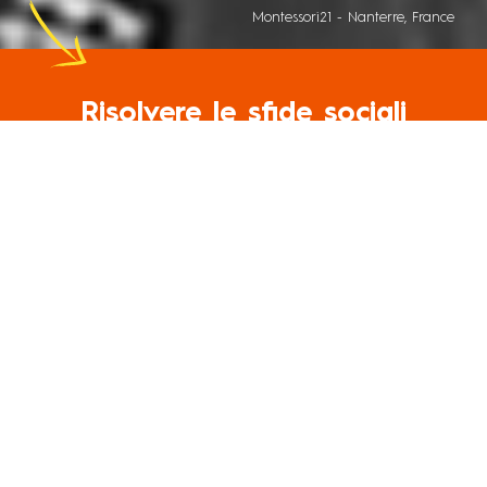
Montessori21 - Nanterre, France
Risolvere le sfide sociali
IN EUROPA
STRATEGIA
Ci impegniamo per una transizione
senza emissioni di gas serra che
affronti le disuguaglianze e non
lasci indietro nessuno.
In qualità di partner fondatore della “Just